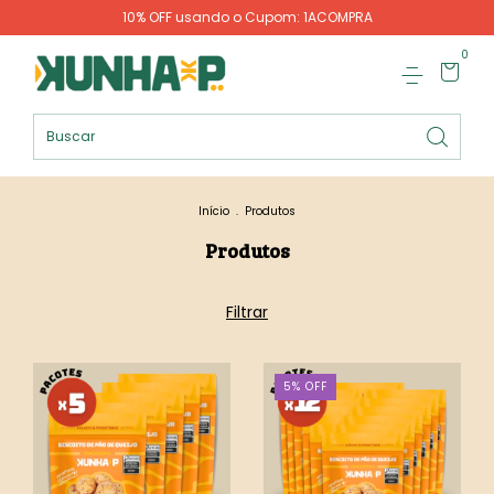
10% OFF usando o Cupom: 1ACOMPRA
0
Início
.
Produtos
Produtos
Filtrar
5
%
OFF