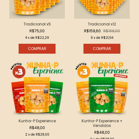
Tradicional x5
Tradicional x12
R$75,00
R$159,60
R$168,00
4
x de
R$22,29
9
x de
R$21,56
Kunha-P Experience
Kunha-P Experience +
Vendidos
R$48,00
R$48,00
2
x de
R$28,00