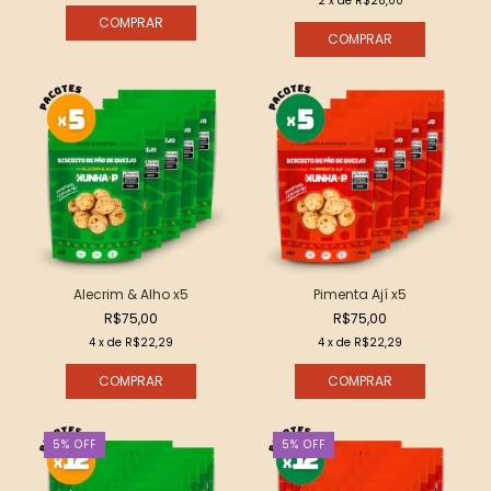
2
x de
R$28,00
Alecrim & Alho x5
Pimenta Ají x5
R$75,00
R$75,00
4
x de
R$22,29
4
x de
R$22,29
5
%
OFF
5
%
OFF