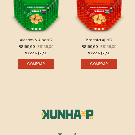
Alecrim & Alho x12
Pimenta Ají x12
R$159,60
R$168,00
R$159,60
R$168,00
9
x de
R$21,56
9
x de
R$21,56