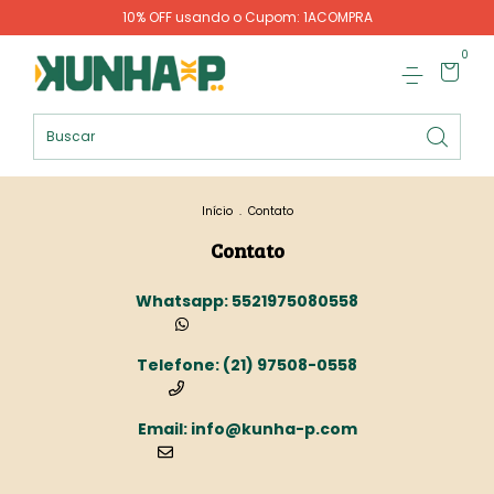
10% OFF usando o Cupom: 1ACOMPRA
0
Início
.
Contato
Contato
5521975080558
(21) 97508-0558
info@kunha-p.com