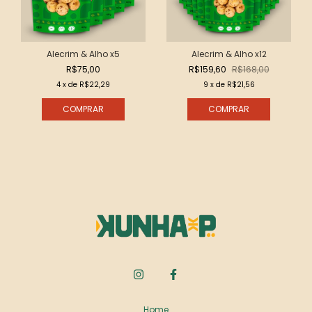
Alecrim & Alho x5
Alecrim & Alho x12
R$75,00
R$159,60
R$168,00
4
x de
R$22,29
9
x de
R$21,56
Home