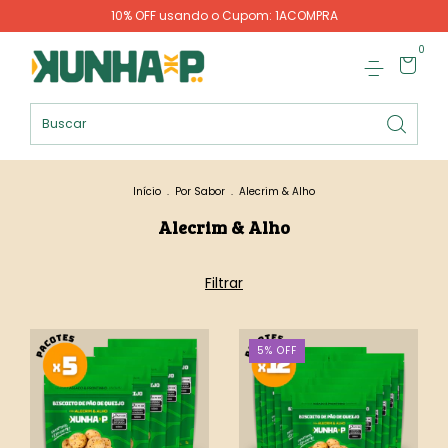
10% OFF usando o Cupom: 1ACOMPRA
0
Início
.
Por Sabor
.
Alecrim & Alho
Alecrim & Alho
Filtrar
5
%
OFF