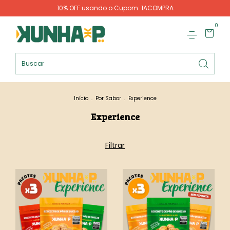
10% OFF usando o Cupom: 1ACOMPRA
0
Início
.
Por Sabor
.
Experience
Experience
Filtrar